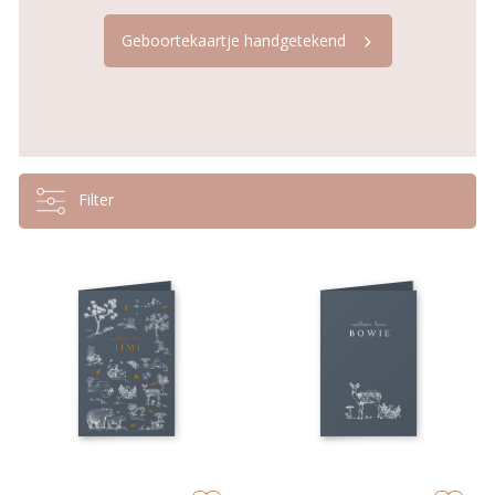
Geboortekaartje handgetekend
Filter