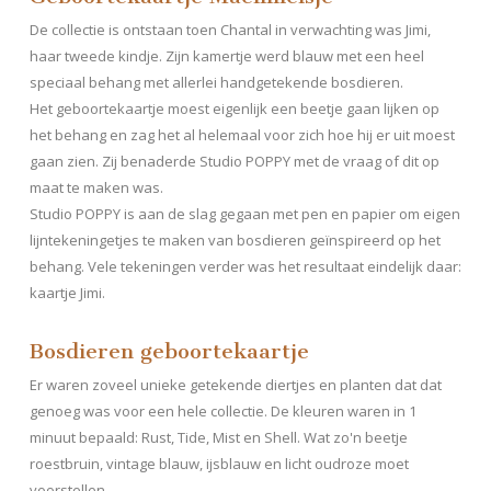
De collectie is ontstaan toen Chantal in verwachting was Jimi,
haar tweede kindje. Zijn kamertje werd blauw met een heel
speciaal behang met allerlei handgetekende bosdieren.
Het geboortekaartje moest eigenlijk een beetje gaan lijken op
het behang en zag het al helemaal voor zich hoe hij er uit moest
gaan zien. Zij benaderde Studio POPPY met de vraag of dit op
maat te maken was.
Studio POPPY is aan de slag gegaan met pen en papier om eigen
lijntekeningetjes te maken van bosdieren geïnspireerd op het
behang. Vele tekeningen verder was het resultaat eindelijk daar:
kaartje Jimi.
Bosdieren geboortekaartje
Er waren zoveel unieke getekende diertjes en planten dat dat
genoeg was voor een hele collectie. De kleuren waren in 1
minuut bepaald: Rust, Tide, Mist en Shell. Wat zo'n beetje
roestbruin, vintage blauw, ijsblauw en licht oudroze moet
voorstellen.