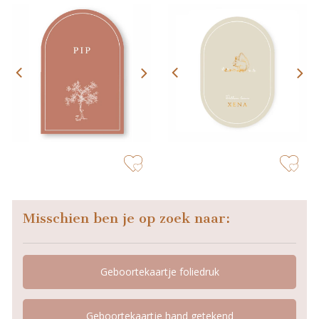
zet op verlanglijstje
zet op verla
Misschien ben je op zoek naar:
Geboortekaartje foliedruk
Geboortekaartje hand getekend