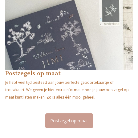
Postzegels op maat
Je hebt veel tijd besteed aan jouw perfecte geboortekaartje of
trouwkaart. We geven je hier extra informatie hoe je jouw postzegel op
maat kunt laten maken. Zo is alles één mooi geheel.
Postzegel op maat