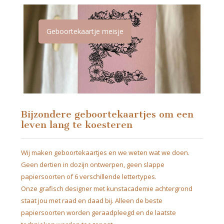
Geboortekaartje meisje
Bijzondere geboortekaartjes om een
leven lang te koesteren
Wij maken geboortekaartjes en we weten wat we doen.
Geen dertien in dozijn ontwerpen, geen slappe
papiersoorten of 6 verschillende lettertypes.
Onze grafisch designer met kunstacademie achtergrond
staat jou met raad en daad bij. Alleen de beste
papiersoorten worden geraadpleegd en de laatste