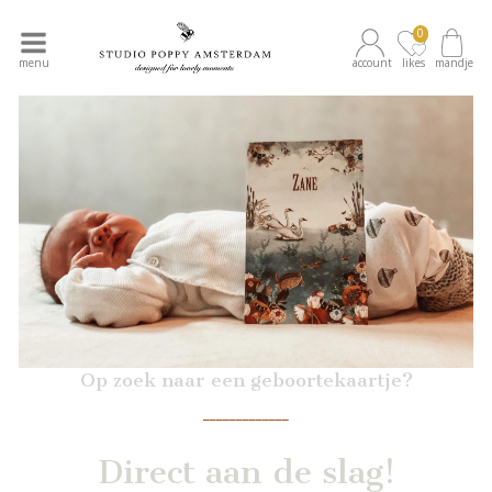
0
menu
account
likes
mandje
Op zoek naar een geboortekaartje?
_____________
Direct aan de slag!