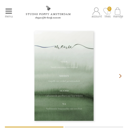
0
menu
account
likes
mandje